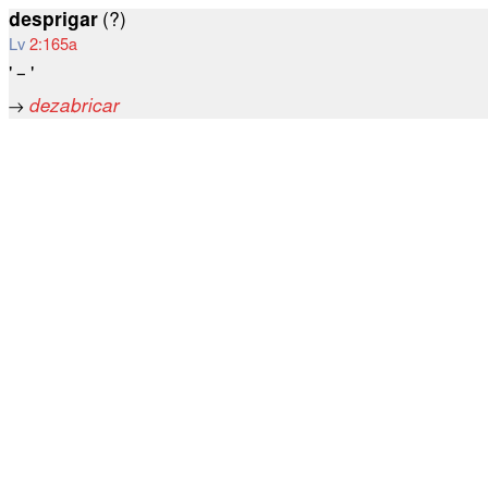
desprigar
(?)
Lv
2:165a
' – '
→
dezabricar