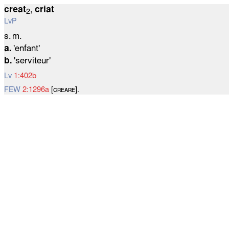
creat
,
criat
2
LvP
s. m.
a.
'enfant'
b.
'serviteur'
Lv
1:402b
FEW
2:1296a
[ᴄʀᴇᴀʀᴇ].