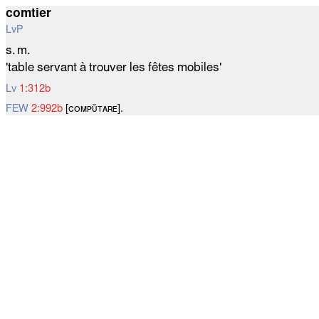
comtier
LvP
s. m.
'table servant à trouver les fêtes mobiles'
Lv
1:312b
FEW
2:992b
[ᴄᴏᴍᴘᴜ̆ᴛᴀʀᴇ].