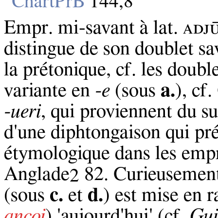
ChartPrB
144,8
Empr. mi‑savant à lat. ᴀᴅᴊᴜ̄
distingue de son doublet s
la prétonique, cf. les doub
variante en
‑e
(sous
a.
), cf
‑ueri
, qui proviennent du s
d'une diphtongaison qui pr
étymologique dans les empr
Anglade
82. Curieusemen
2
(sous
c.
et
d.
) est mise en 
ancoi
) 'aujourd'hui' (cf.
Gui