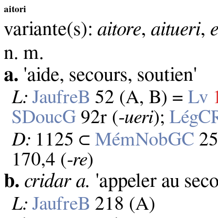
aitori
variante(s):
aitore
,
aitueri
,
e
n. m.
a.
'aide, secours, soutien'
L:
JaufreB
52 (A, B) =
Lv
SDoucG
92r (
‑ueri
);
LégC
D:
1125 ⊂
MémNobGC
25
170,4 (
‑re
)
b.
cridar a.
'appeler au seco
L:
JaufreB
218 (A)