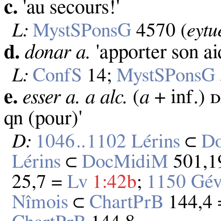
c.
'au secours!'
L:
MystSPonsG
4570 (
eytu
d.
donar a.
'apporter son ai
L:
ConfS
14;
MystSPonsG
e.
esser a. a alc.
(
a
+ inf.) ᴅ
qn (pour)'
D:
1046‥1102 Lérins
⊂
D
Lérins
⊂
DocMidiM
501,1
25,7 =
Lv
1:42b
;
1150 Gév
Nîmois
⊂
ChartPrB
144,4