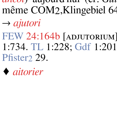
même COM
,Klingebiel 6
2
→
ajutori
FEW
24:164b
[ᴀᴅᴊᴜᴛᴏʀɪᴜᴍ
1:734.
TL
1:228;
Gdf
1:201
Pfister
29.
2
♦
aitorier