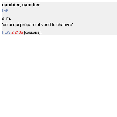
cambier
,
camdier
LvP
s. m.
'celui qui prépare et vend le chanvre'
FEW
2:213a
[ᴄᴀɴɴᴀʙɪѕ].