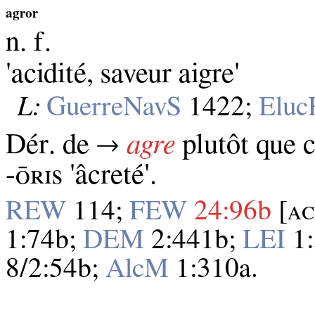
agror
n. f.
'acidité, saveur aigre'
L:
GuerreNavS
1422;
Elu
Dér. de →
agre
plutôt que c
-ᴏ̄ʀɪѕ 'âcreté'.
REW
114;
FEW
24:96b
[ᴀᴄ
1:74b;
DEM
2:441b;
LEI
1:
8/2:54b;
AlcM
1:310a.