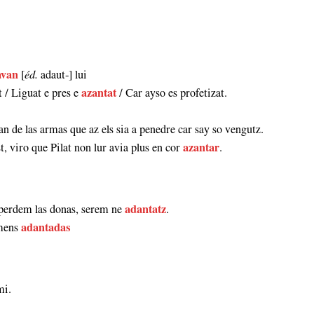
avan
[
éd.
adaut‑] lui
 / Liguat e pres e
azantat
/ Car ayso es profetizat.
tan de las armas que az els sia a penedre car say so vengutz.
t, viro que Pilat non lur avia plus en cor
azantar
.
i perdem las donas, serem ne
adantatz
.
lmens
adantadas
mi.