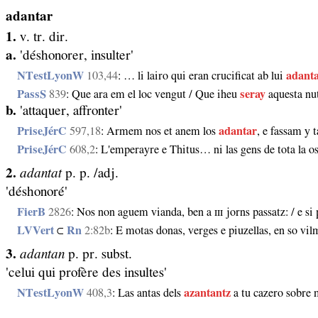
adantar
1.
v. tr. dir.
a.
'déshonorer, insulter'
NTestLyonW
103,44
: … li lairo qui eran crucificat ab lui
adant
PassS
839
: Que ara em el loc vengut / Que iheu
seray
aquesta nut
b.
'attaquer, affronter'
PriseJérC
597,18
: Armem nos et anem los
adantar
, e fassam y 
PriseJérC
608,2
: L'emperayre e Thitus… ni las gens de tota la os
2.
adantat
p. p. /adj.
'déshonoré'
FierB
2826
: Nos non aguem vianda, ben a ɪɪɪ jorns passatz: / e s
LVVert
⊂
Rn
2:82b
: E motas donas, verges e piuzellas, en so vi
3.
adantan
p. pr. subst.
'celui qui profère des insultes'
NTestLyonW
408,3
: Las antas dels
azantantz
a tu cazero sobre 