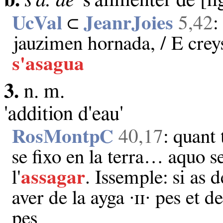
UcVal
⊂
JeanrJoies
5,42
:
jauzimen hornada, / E creys
s'asagua
3.
n. m.
'addition d'eau'
RosMontpC
40,17
: quant 
se fixo en la terra… aquo s
l'
assagar
. Issemple: si as 
aver de la ayga ·ɪɪ· pes et d
pes