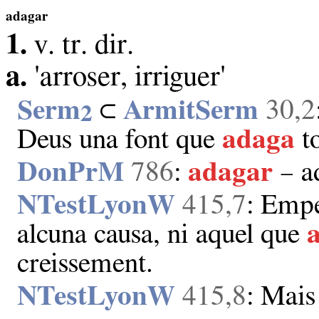
adagar
1.
v. tr. dir.
a.
'arroser, irriguer'
Serm
⊂
ArmitSerm
30,2
2
Deus una font que
adaga
to
DonPrM
786
:
adagar
– a
NTestLyonW
415,7
: Empe
alcuna causa, ni aquel que
creissement.
NTestLyonW
415,8
: Mais