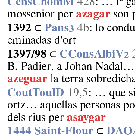
CensChomM
428
: … ɪ
ga
mossenior per
azagar
son 
1392
⊂
Pans
4b
: lo cond
3
eminadas d'ort
1397/98
⊂
CConsAlbiV
2
B. Padier, a Johan Nadal… q
azeguar
la terra sobredich
CoutToulD
19,5
: … que s
ortz… aquellas personas po
dels rius per
asaygar
1444 Saint‑Flour
⊂
DAO