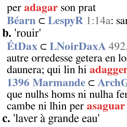
per
adagar
son prat
Béarn
⊂
LespyR
1:14a
: s
b.
'rouir'
ÉtDax
⊂
LNoirDaxA
492
autre orredesse getera en los
daunera; qui lin hi
adagge
1396 Marmande
⊂
ArchG
que nulhs homs ni nulha fe
cambe ni lhin per
asaguar
c.
'laver à grande eau'