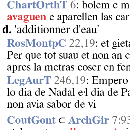
ChartOrthT
6
: bolem e m
avaguen
e aparellen las ca
d.
'additionner d'eau'
RosMontpC
22,19
: et gi
Per que tot suau et non an 
apres la metras coser en fe
LegAurT
246,19
: Empero b
lo dia de Nadal e·l dia de P
non avia sabor de vi
CoutGont
⊂
ArchGir
7:9