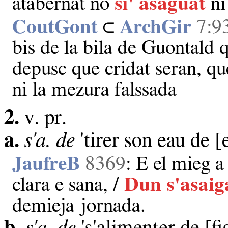
atabernat no
si'
asaguat
ni
CoutGont
⊂
ArchGir
7:9
bis de la bila de Guontald 
depusc que cridat seran, q
ni la mezura falssada
2.
v. pr.
a.
s'a. de
'tirer son eau de [
JaufreB
8369
: E el mieg a
clara e sana, /
Dun s'asaig
demieja jornada.
b.
s'a. de
's'alimenter de [fig