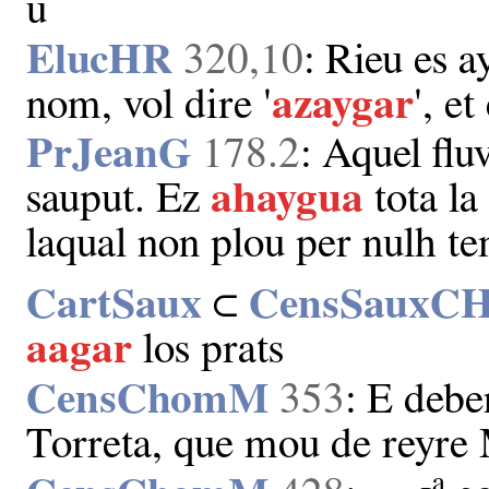
u
ElucHR
320,10
: Rieu es a
nom, vol dire '
azaygar
', et
PrJeanG
178.2
: Aquel fl
sauput. Ez
ahaygua
tota la
laqual non plou per nulh t
CartSaux
⊂
CensSauxC
aagar
los prats
CensChomM
353
: E deben
Torreta, que mou de reyre
a