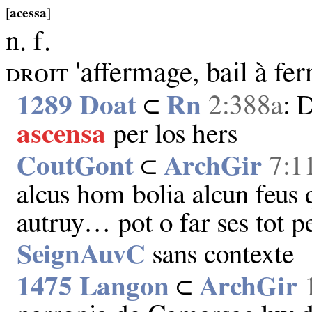
[
acessa
]
n. f.
ᴅʀᴏɪᴛ 'affermage, bail à fe
1289 Doat
⊂
Rn
2:388a
: 
ascensa
per los hers
CoutGont
⊂
ArchGir
7:1
alcus hom bolia alcun feus 
autruy… pot o far ses tot pe
SeignAuvC
sans contexte
1475 Langon
⊂
ArchGir