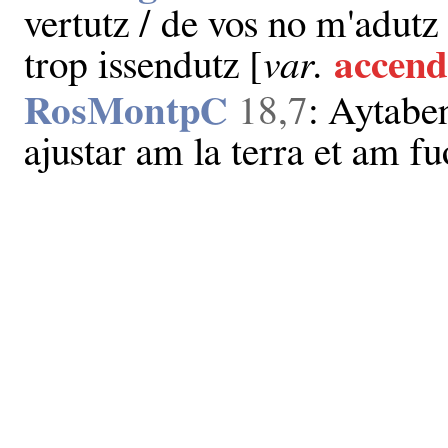
vertutz / de vos no m'adutz /
trop issendutz [
var.
accend
RosMontpC
18,7
: Aytaben
ajustar am la terra et am f