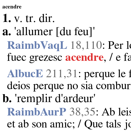
acendre
1.
v. tr. dir.
a.
'allumer [du feu]'
RaimbVaqL
18,110
: Per 
fuec grezesc
acendre
, / e 
AlbucE
211,31
: perque le
deios perque no sia comburi
b.
'remplir d'ardeur'
RaimbAurP
38,35
: Ab lei
et ab son amic; / Que tals 