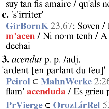
suy tan fis amaire / qu'als 
c.
's'irriter'
GirBornK
23,67
: Soven /
m'acen
/ Ni no·m tenh / A
dechai
3.
acendut
p. p. /adj.
'ardent [en parlant du feu]'
Peirol
⊂
MahnWerke
2:2
flam'
acenduda
/ Es grieu 
PrVierge
⊂
OrozLírRel
5