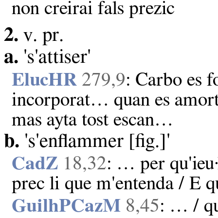
non creirai fals prezic
2.
v. pr.
a.
's'attiser'
ElucHR
279,9
: Carbo es f
incorporat… quan es amort
mas ayta tost escan…
b.
's'enflammer [fig.]'
CadZ
18,32
: … per qu'ieu·
prec li que m'entenda / E 
GuilhPCazM
8,45
: … / q