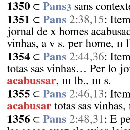
1350
⊂
Pans
sans context
3
1351
⊂
Pans
2:38,15
: Ite
jornal de x homes acabusad
vinhas, a ᴠ s. per home, ɪɪ l
1354
⊂
Pans
2:44,36
: Ite
totas sas vinhas… Per lo jo
acabussar
, ɪɪɪ lb., ɪɪɪ s.
1355
⊂
Pans
2:46,13
: Item
acabusar
totas sas vinhas, ɪ
1356
⊂
Pans
2:48,31
: E p