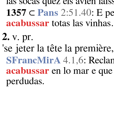
las socas quez els avien lai
1357
⊂
Pans
2:51.40
: E p
acabussar
totas las vinha
2.
v. pr.
'se jeter la tête la première
SFrancMirA
4.1,6
: Recla
acabussar
en lo mar e que
perdudas.