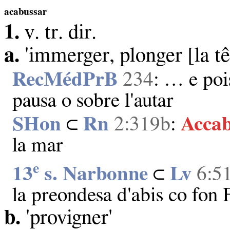
acabussar
1.
v. tr. dir.
a.
'immerger, plonger [la tê
RecMédPrB
234
: … e po
pausa o sobre l'autar
SHon
⊂
Rn
2:319b
:
Accab
la mar
e
13
s. Narbonne
⊂
Lv
6:5
la preondesa d'abis co fon
b.
'provigner'