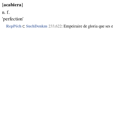
[
acabiera
]
n. f.
'perfection'
RepPéch
⊂
SuchDenkm
233,622
: Empeiraire de gloria que ses en