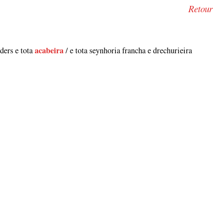
Retour
oders e tota
acabeira
/ e tota seynhoria francha e drechurieira