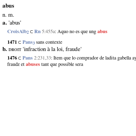
abus
n. m.
a.
'abus'
CroisAlb
⊂
Rn
5:455a
: Aquo no es que ung
abus
2
1471
⊂
Pans
sans contexte
3
b.
ᴅʀᴏɪᴛ 'infraction à la loi, fraude'
1476
⊂
Pans
2:231,33
: Item que lo comprador de ladita gabella 
fraudz et
abuses
tant que possible sera