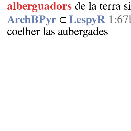
alberguadors
de la terra 
ArchBPyr
⊂
LespyR
1:67
coelher las aubergades