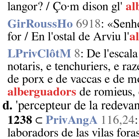
langor? / Ço·m dison gl'
al
GirRoussHo
6918
: «Senh
for / En l'ostal de Arviu l'
a
LPrivClôtM
8
: De l'escal
notaris, e tenchuriers, e ra
de porx e de vaccas e de mo
alberguadors
de romieus, 
d.
'percepteur de la redeva
1238
⊂
PrivAngA
116,24
laboradors de las vilas fo