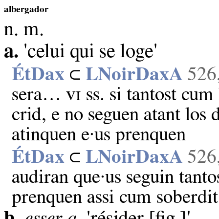
albergador
n. m.
a.
'celui qui se loge'
ÉtDax
⊂
LNoirDaxA
526
sera… ᴠɪ ss. si tantost cum
crid, e no seguen atant los 
atinquen e·us prenquen
ÉtDax
⊂
LNoirDaxA
526
audiran que·us seguin tantos
prenquen assi cum soberdit
b.
esser a.
'résider [fig.]'