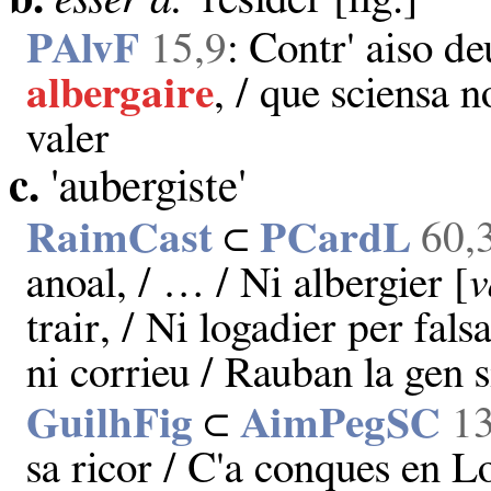
PAlvF
15,9
: Contr' aiso d
albergaire
, / que sciensa n
valer
c.
'aubergiste'
RaimCast
⊂
PCardL
60,
anoal, / … / Ni albergier [
v
trair, / Ni logadier per fals
ni corrieu / Rauban la gen 
GuilhFig
⊂
AimPegSC
13
sa ricor / C'a conques en L