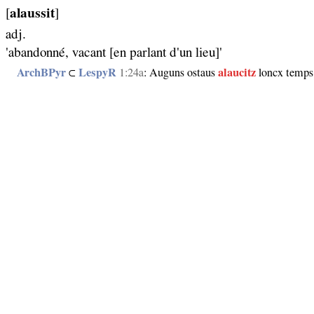
[
alaussit
]
adj.
'abandonné, vacant [en parlant d'un lieu]'
ArchBPyr
⊂
LespyR
1:24a
: Auguns ostaus
alaucitz
loncx temps