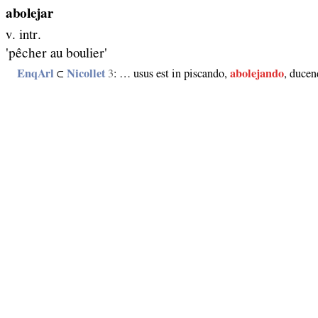
abolejar
v. intr.
'pêcher au boulier'
EnqArl
⊂
Nicollet
3
: … usus est in piscando,
abolejando
, ducen