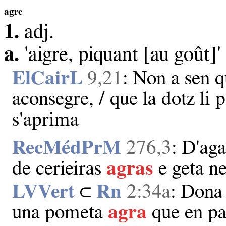
agre
1.
adj.
a.
'aigre, piquant [au goût]'
ElCairL
9,21
: Non a sen q
aconsegre, / que la dotz li 
s'aprima
RecMédPrM
276,3
: D'aga
de cerieiras
agras
e geta ne
LVVert
⊂
Rn
2:34a
: Dona
una pometa
agra
que en pa