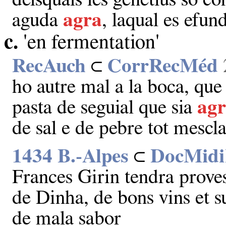
aguda
agra
, laqual es efun
c.
'en fermentation'
RecAuch
⊂
CorrRecMéd
ho autre mal a la boca, que 
pasta de seguial que sia
ag
de sal e de pebre tot mesc
1434 B.‑Alpes
⊂
DocMid
Frances Girin tendra proves
de Dinha, de bons vins et s
de mala sabor