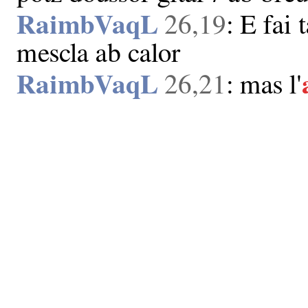
RaimbVaqL
26,19
: E fai 
mescla ab calor
RaimbVaqL
26,21
: mas l'