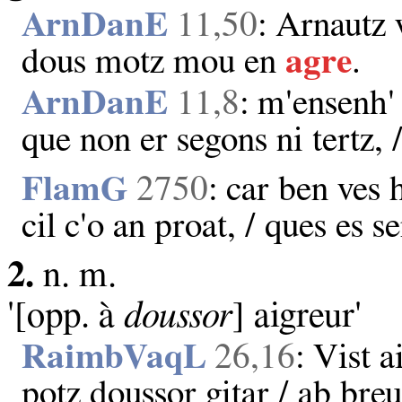
ArnDanE
11,50
: Arnautz v
dous motz mou en
agre
.
ArnDanE
11,8
: m'ensenh'
que non er segons ni tertz,
FlamG
2750
: car ben ve
cil c'o an proat, / ques es se
2.
n. m.
'[opp. à
doussor
] aigreur'
RaimbVaqL
26,16
: Vist a
potz doussor gitar / ab breu