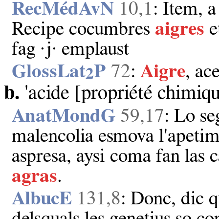
RecMédAvN
10,1
: Item, a
Recipe cocumbres
aigres
e
fag ·j· emplaust
GlossLat
P
72
:
Aigre
, ac
2
b.
'acide [propriété chimiqu
AnatMondG
59,17
: Lo se
malencolia esmova l'apetim
aspresa, aysi coma fan las c
agras
.
AlbucE
131,8
: Donc, dic q
delsquals les genetius so c