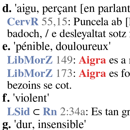
d.
'aigu, perçant [en parlant
CervR
55,15
: Puncela ab [
badoch, / e desleyaltat sotz
e.
'pénible, douloureux'
LibMorZ
149
:
Aigra
es a 
LibMorZ
173
:
Aigra
es fo
bezoins se cot.
f.
'violent'
LSid
⊂
Rn
2:34a
: Es tan g
g.
'dur, insensible'