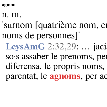
agnom
n. m.
'surnom [quatrième nom, en
noms de personnes]'
LeysAmG
2:32,29
: … jaci
so·s assaber le prenoms, per
diferensa, le propris noms,
parentat, le
agnoms
, per a